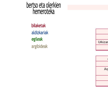
Urkizar
Ar