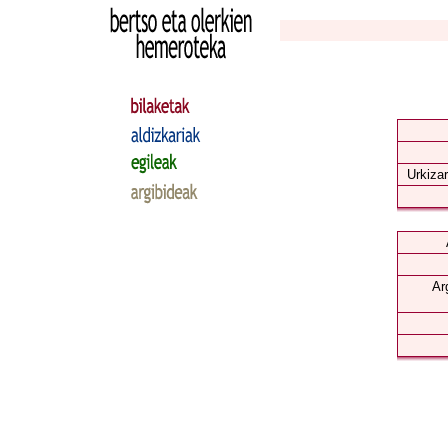
Urkizar
Ar