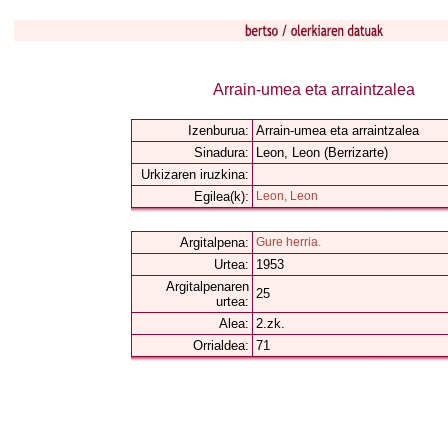
Arrain-umea eta arraintzalea
Izenburua:
Arrain-umea eta arraintzalea
Sinadura:
Leon, Leon (Berrizarte)
Urkizaren iruzkina:
Egilea(k):
Leon, Leon
Argitalpena:
Gure herria.
Urtea:
1953
Argitalpenaren
25
urtea:
Alea:
2.zk.
Orrialdea:
71