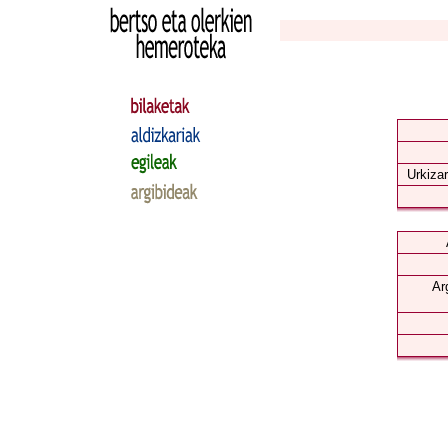
Urkizar
Ar