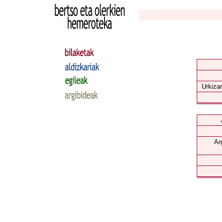
Urkizar
Ar