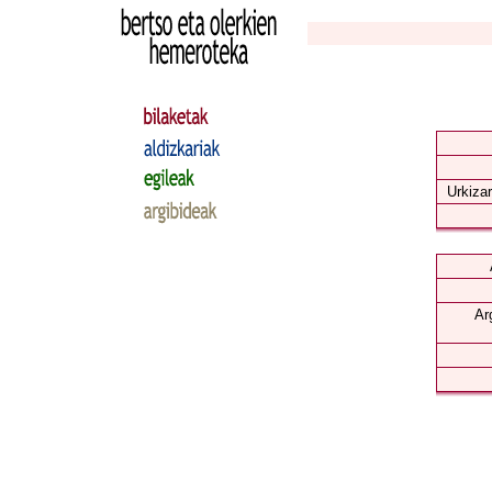
Urkizar
Ar