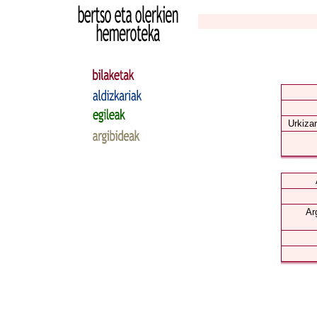
Urkizar
Ar