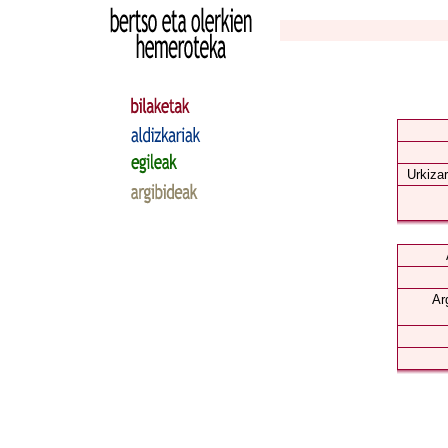
Urkizar
Ar