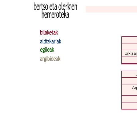
Urkizar
Ar