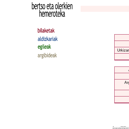
Urkizar
Ar