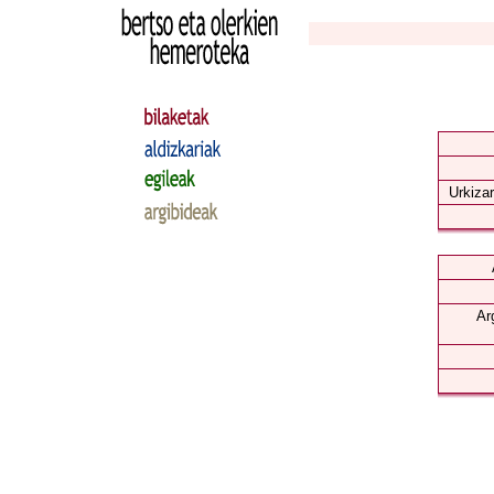
Urkizar
Ar