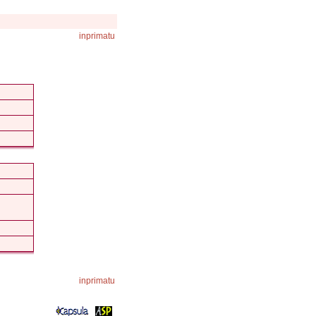
inprimatu
inprimatu