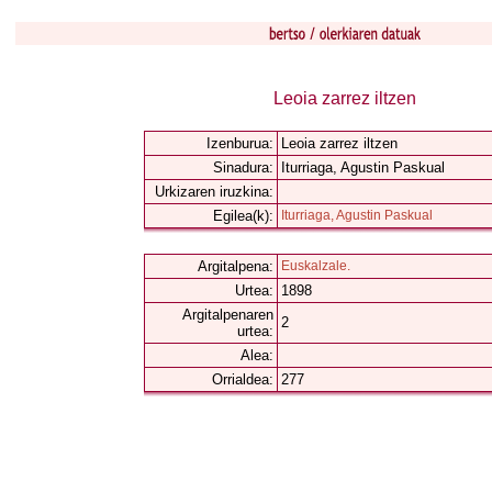
Leoia zarrez iltzen
Izenburua:
Leoia zarrez iltzen
Sinadura:
Iturriaga, Agustin Paskual
Urkizaren iruzkina:
Egilea(k):
Iturriaga, Agustin Paskual
Argitalpena:
Euskalzale.
Urtea:
1898
Argitalpenaren
2
urtea:
Alea:
Orrialdea:
277