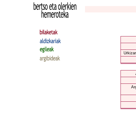
Urkizar
Ar