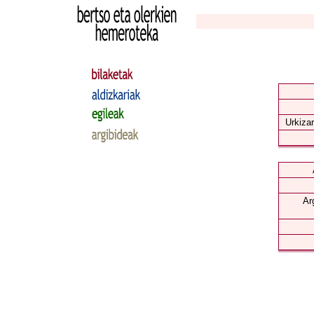
Urkizar
Ar