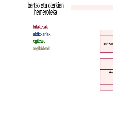
Urkizar
Ar