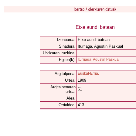
Etxe aundi batean
Izenburua:
Etxe aundi batean
Sinadura:
Iturriaga, Agustin Paskual
Urkizaren iruzkina:
Egilea(k):
Iturriaga, Agustin Paskual
Argitalpena:
Euskal-Erria.
Urtea:
1909
Argitalpenaren
61
urtea:
Alea:
Orrialdea:
413