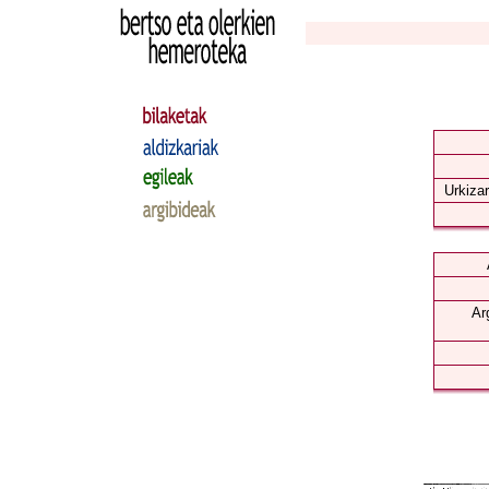
Urkizar
Ar