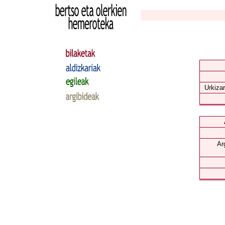
Urkizar
Ar