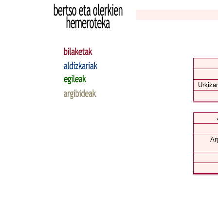
Urkizar
Ar