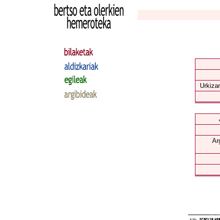
Urkizar
Ar