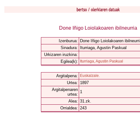
Done Iñigo Loiolakoaren ibilneurria
Izenburua:
Done Iñigo Loiolakoaren ibilneurr
Sinadura:
Iturriaga, Agustin Paskual
Urkizaren iruzkina:
Egilea(k):
Iturriaga, Agustin Paskual
Argitalpena:
Euskalzale.
Urtea:
1897
Argitalpenaren
1
urtea:
Alea:
31.zk.
Orrialdea:
243