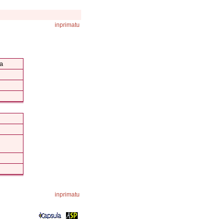
inprimatu
ia
inprimatu