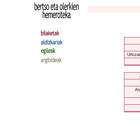
Urkizar
Ar