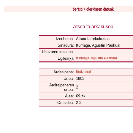
Atsoa ta arkakusoa
Izenburua:
Atsoa ta arkakusoa
Sinadura:
Iturriaga, Agustin Paskual
Urkizaren iruzkina:
Egilea(k):
Iturriaga, Agustin Paskual
Argitalpena:
Ibaizabal.
Urtea:
1903
Argitalpenaren
2
urtea:
Alea:
69.zk.
Orrialdea:
2-3