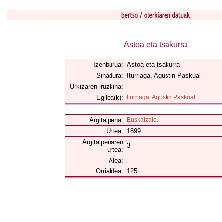
Astoa eta tsakurra
Izenburua:
Astoa eta tsakurra
Sinadura:
Iturriaga, Agustin Paskual
Urkizaren iruzkina:
Egilea(k):
Iturriaga, Agustin Paskual
Argitalpena:
Euskalzale.
Urtea:
1899
Argitalpenaren
3
urtea:
Alea:
Orrialdea:
125