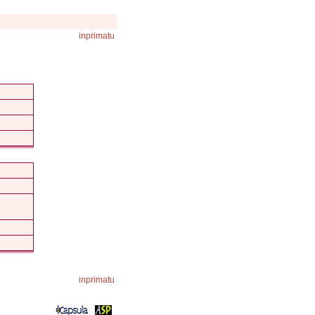
inprimatu
inprimatu