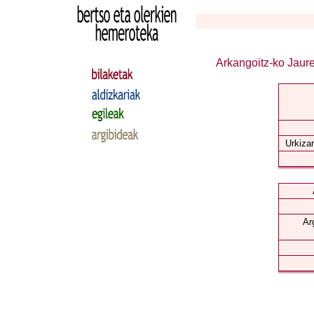
Arkangoitz-ko Jaure
Urkizar
Ar