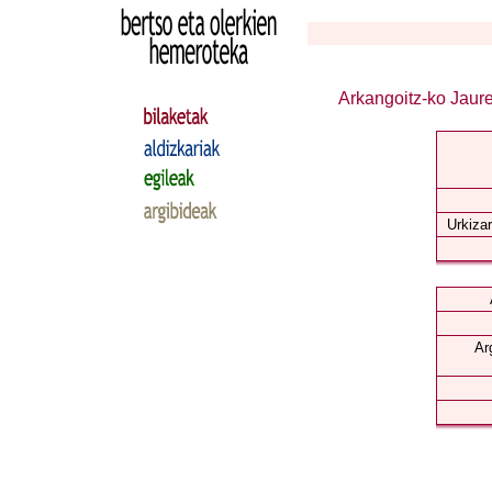
Arkangoitz-ko Jaure
Urkizar
Ar