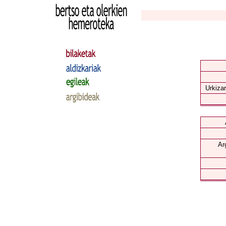
Urkizar
Ar