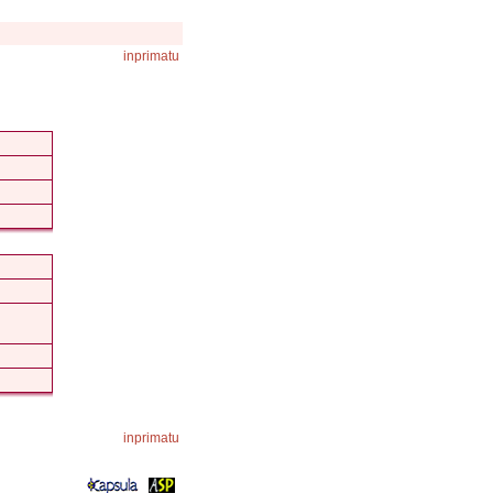
inprimatu
inprimatu