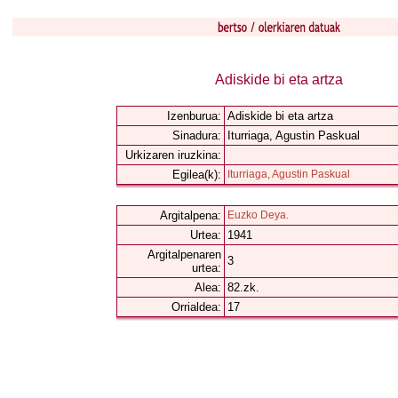
Adiskide bi eta artza
Izenburua:
Adiskide bi eta artza
Sinadura:
Iturriaga, Agustin Paskual
Urkizaren iruzkina:
Egilea(k):
Iturriaga, Agustin Paskual
Argitalpena:
Euzko Deya.
Urtea:
1941
Argitalpenaren
3
urtea:
Alea:
82.zk.
Orrialdea:
17