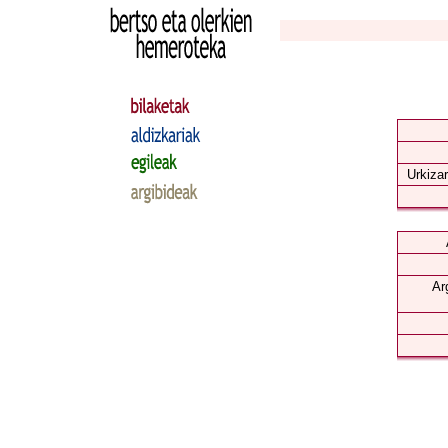
Urkizar
Ar