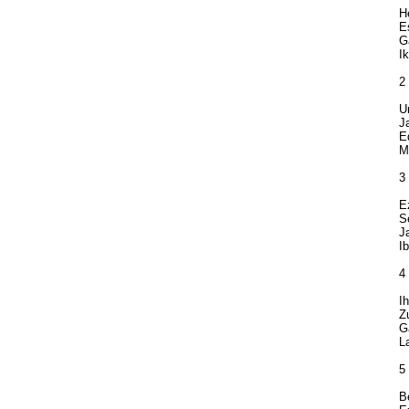
He
Es
Ga
Ik
2
Ur
Ja
Ed
Mo
3
Ez
Se
Ja
Ib
4
Ih
Zu
Ga
La
5
Be