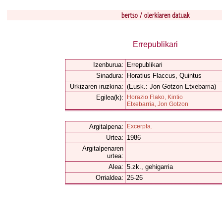
Errepublikari
Izenburua:
Errepublikari
Sinadura:
Horatius Flaccus, Quintus
Urkizaren iruzkina:
(Eusk.: Jon Gotzon Etxebarria)
Egilea(k):
Horazio Flako, Kintio
Etxebarria, Jon Gotzon
Argitalpena:
Excerpta.
Urtea:
1986
Argitalpenaren
urtea:
Alea:
5.zk., gehigarria
Orrialdea:
25-26