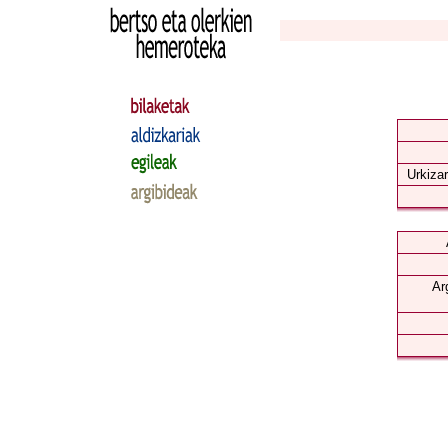
Urkizar
Ar