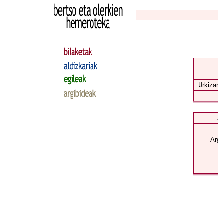
Urkizar
Ar