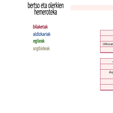
Urkizar
Ar