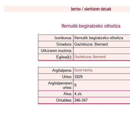
Ifernutik begiratzeko othoitza
Izenburua:
Ifernutik begiratzeko othoitza
Sinadura:
Gazteluzar, Bernard
Urkizaren iruzkina:
Egilea(k):
Gazteluzar, Bernard
Argitalpena:
Gure herria.
Urtea:
1929
Argitalpenaren
9
urtea:
Alea:
4.zk.
Orrialdea:
346-347