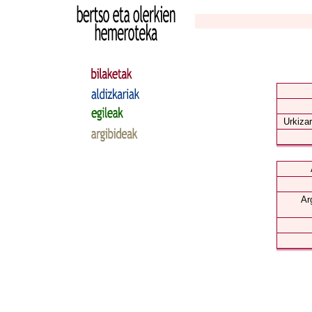
Urkizar
Ar