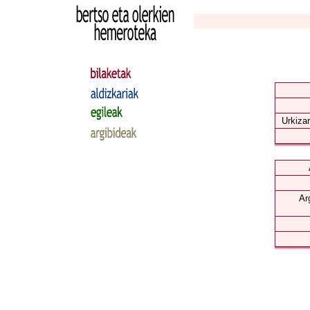
Urkizar
Ar