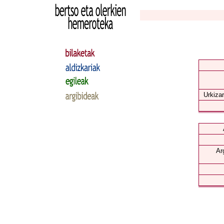
Urkizar
Ar