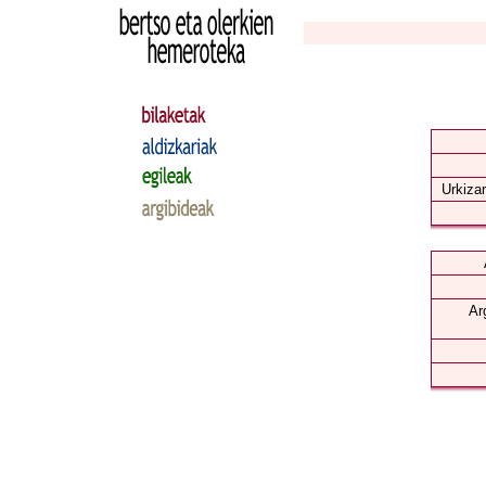
Urkizar
Ar