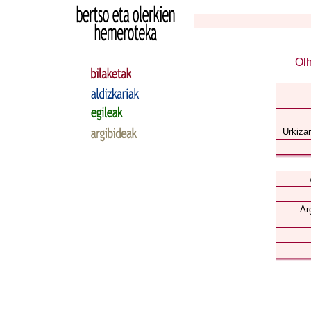
Olh
Urkizar
Ar