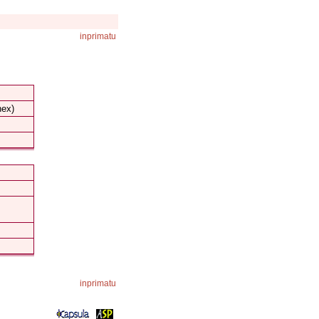
inprimatu
nex)
inprimatu