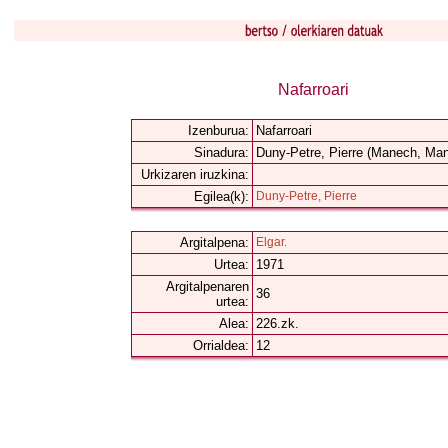
Nafarroari
Izenburua:
Nafarroari
Sinadura:
Duny-Petre, Pierre (Manech, Ma
Urkizaren iruzkina:
Egilea(k):
Duny-Petre, Pierre
Argitalpena:
Elgar.
Urtea:
1971
Argitalpenaren
36
urtea:
Alea:
226.zk.
Orrialdea:
12