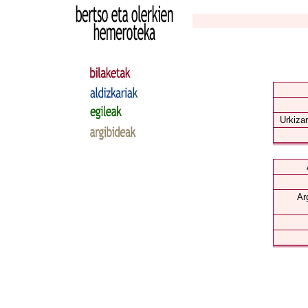
Urkizar
Ar