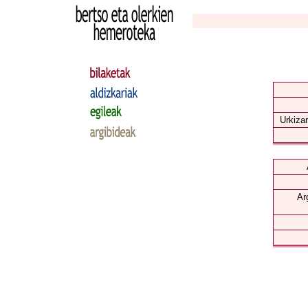
Urkizar
Ar