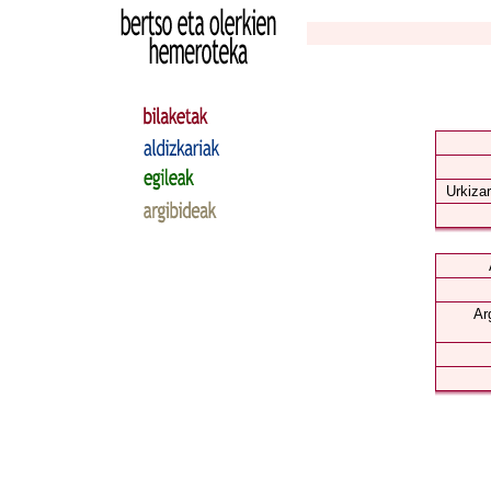
Urkizar
Ar