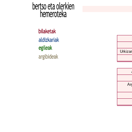
Urkizar
Ar