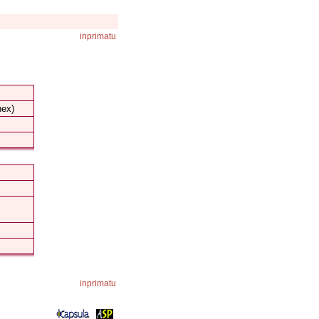
inprimatu
nex)
inprimatu