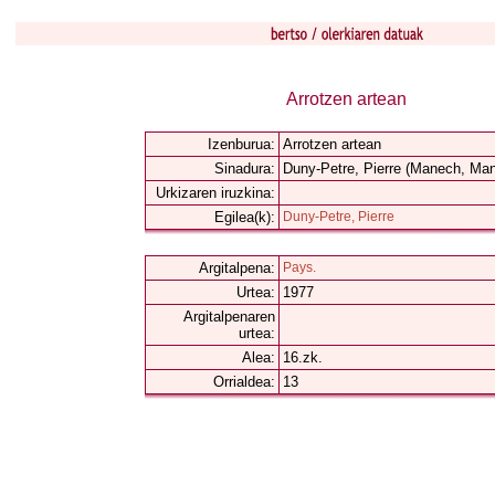
Arrotzen artean
Izenburua:
Arrotzen artean
Sinadura:
Duny-Petre, Pierre (Manech, Ma
Urkizaren iruzkina:
Egilea(k):
Duny-Petre, Pierre
Argitalpena:
Pays.
Urtea:
1977
Argitalpenaren
urtea:
Alea:
16.zk.
Orrialdea:
13