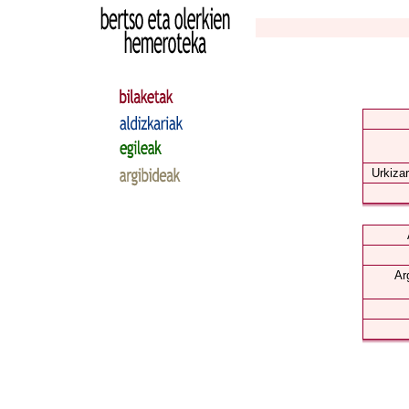
Urkizar
Ar