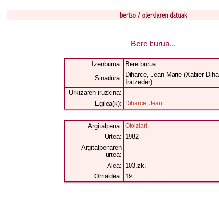
Bere burua...
Izenburua:
Bere burua...
Diharce, Jean Marie (Xabier Diha
Sinadura:
Iratzeder)
Urkizaren iruzkina:
Egilea(k):
Diharce, Jean
Argitalpena:
Otoizlari.
Urtea:
1982
Argitalpenaren
urtea:
Alea:
103.zk.
Orrialdea:
19