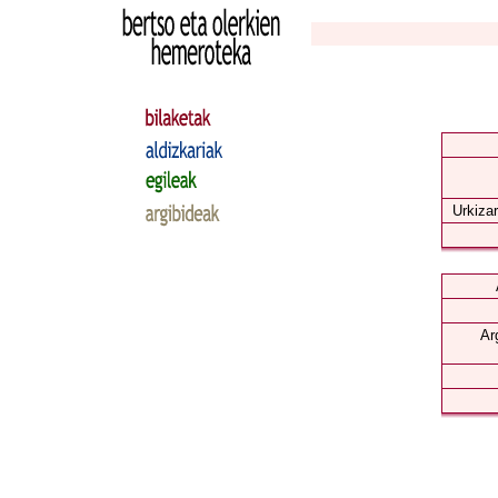
Urkizar
Ar