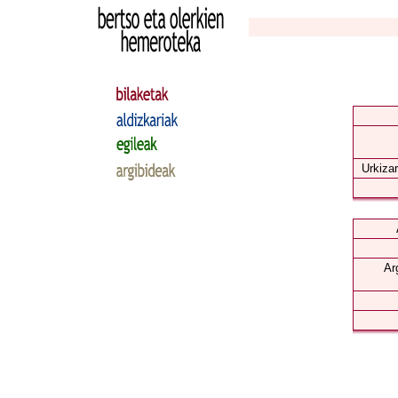
Urkizar
Ar